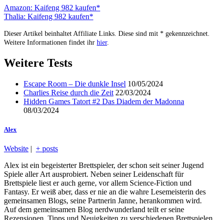
Amazon: Kaifeng 982 kaufen*
Thalia: Kaifeng 982 kaufen*
Dieser Artikel beinhaltet Affiliate Links. Diese sind mit * gekennzeichnet.
Weitere Informationen findet ihr
hier
.
Weitere Tests
Escape Room – Die dunkle Insel
10/05/2024
Charlies Reise durch die Zeit
22/03/2024
Hidden Games Tatort #2 Das Diadem der Madonna
08/03/2024
Alex
Website
|
+ posts
Alex ist ein begeisterter Brettspieler, der schon seit seiner Jugend
Spiele aller Art ausprobiert. Neben seiner Leidenschaft für
Brettspiele liest er auch gerne, vor allem Science-Fiction und
Fantasy. Er weiß aber, dass er nie an die wahre Lesemeisterin des
gemeinsamen Blogs, seine Partnerin Janne, herankommen wird.
Auf dem gemeinsamen Blog nerdwunderland teilt er seine
Rezensionen, Tipps und Neuigkeiten zu verschiedenen Brettspielen,