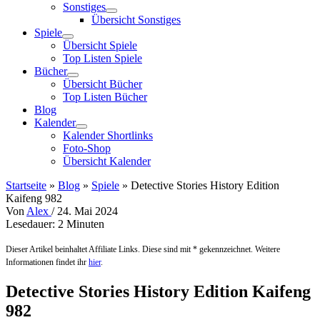
Sonstiges
Übersicht Sonstiges
Spiele
Übersicht Spiele
Top Listen Spiele
Bücher
Übersicht Bücher
Top Listen Bücher
Blog
Kalender
Kalender Shortlinks
Foto-Shop
Übersicht Kalender
Startseite
»
Blog
»
Spiele
»
Detective Stories History Edition
Kaifeng 982
Von
Alex
/
24. Mai 2024
Lesedauer:
2
Minuten
Dieser Artikel beinhaltet Affiliate Links. Diese sind mit * gekennzeichnet. Weitere
Informationen findet ihr
hier
.
Detective Stories History Edition Kaifeng
982