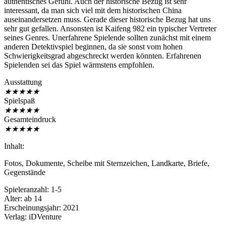
authentisches Gefühl. Auch der historische Bezug ist sehr
interessant, da man sich viel mit dem historischen China
auseinandersetzen muss. Gerade dieser historische Bezug hat uns
sehr gut gefallen. Ansonsten ist Kaifeng 982 ein typischer Vertreter
seines Genres. Unerfahrene Spielende sollten zunächst mit einem
anderen Detektivspiel beginnen, da sie sonst vom hohen
Schwierigkeitsgrad abgeschreckt werden könnten. Erfahrenen
Spielenden sei das Spiel wärmstens empfohlen.
Ausstattung
★
★
★
★
★
Spielspaß
★
★
★
★
★
Gesamteindruck
★
★
★
★
★
Inhalt:
Fotos, Dokumente, Scheibe mit Sternzeichen, Landkarte, Briefe,
Gegenstände
Spieleranzahl: 1-5
Alter: ab 14
Erscheinungsjahr: 2021
Verlag: iDVenture